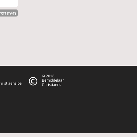
rsturen
© 2018
Bemiddelaar
ristiaens.be
Christiaens