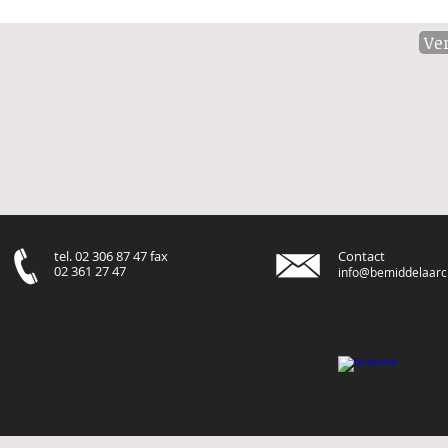
Ve
tel. 02 306 87 47 fax
Contact
02 361 27 47
info@bemiddelaarch